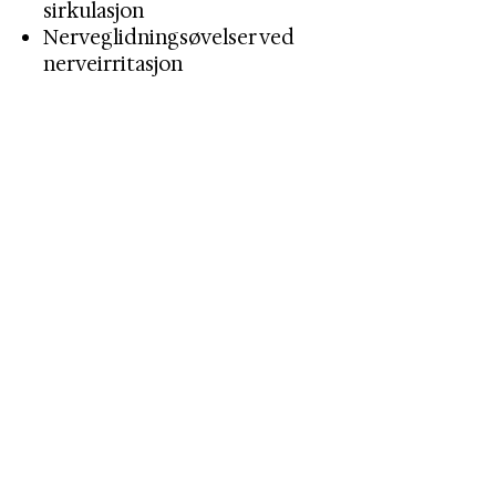
sirkulasjon
Nerveglidningsøvelser ved
nerveirritasjon
3. Råd og tilpasning
Tilrettelegging i arbeid eller
trening
Unngå provoserende
bevegelser midlertidig
Les mer om behandlingsteknikker her
Bruk av støttebånd eller
tape ved behov
4. Andre tiltak
Smertestillende eller
betennelsesdempende
medisiner
Injeksjon (kortison, PRP) i