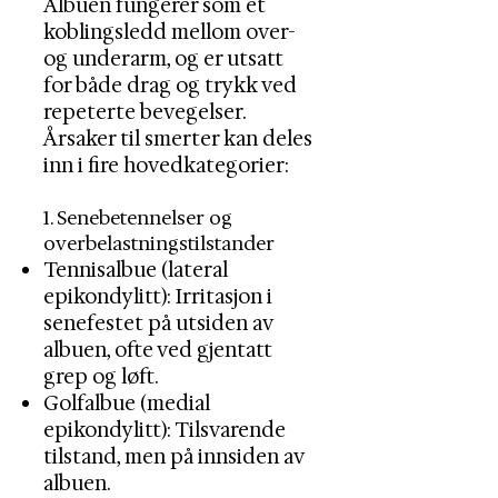
Albuen fungerer som et
koblingsledd mellom over-
og underarm, og er utsatt
for både drag og trykk ved
repeterte bevegelser.
Årsaker til smerter kan deles
inn i fire hovedkategorier:
1. Senebetennelser og
overbelastningstilstander
Tennisalbue (lateral
epikondylitt): Irritasjon i
senefestet på utsiden av
albuen, ofte ved gjentatt
grep og løft.
Golfalbue (medial
epikondylitt): Tilsvarende
tilstand, men på innsiden av
albuen.