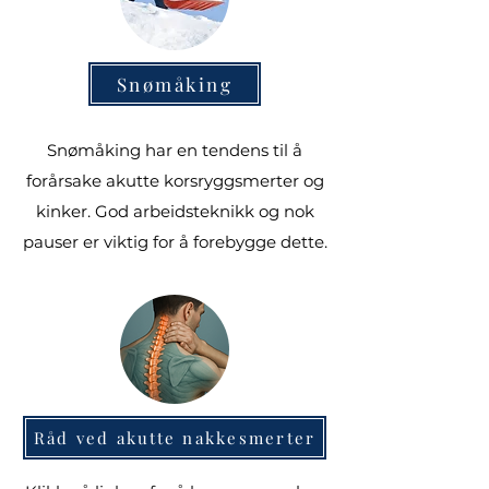
Snømåking
Snømåking har en tendens til å
forårsake akutte korsryggsmerter og
kinker. God arbeidsteknikk og nok
pauser er viktig for å forebygge dette.
Råd ved akutte nakkesmerter