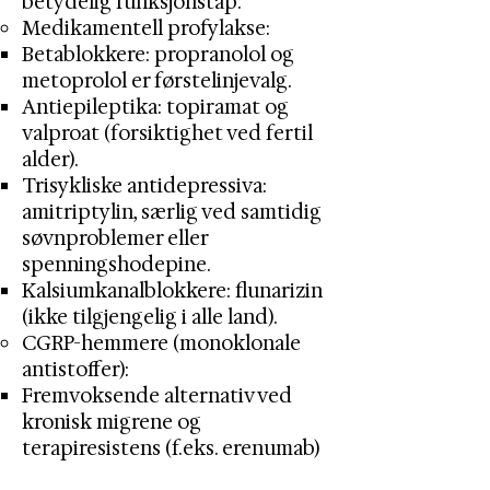
betydelig funksjonstap.
Medikamentell profylakse:
Betablokkere: propranolol og
metoprolol er førstelinjevalg.
Antiepileptika: topiramat og
valproat (forsiktighet ved fertil
alder).
Trisykliske antidepressiva:
amitriptylin, særlig ved samtidig
søvnproblemer eller
spenningshodepine.
Kalsiumkanalblokkere: flunarizin
(ikke tilgjengelig i alle land).
CGRP-hemmere (monoklonale
antistoffer):
Fremvoksende alternativ ved
kronisk migrene og
terapiresistens (f.eks. erenumab)​